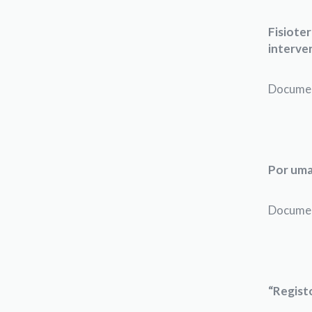
Fisiote
interve
Documen
Por uma
Documen
“Registo