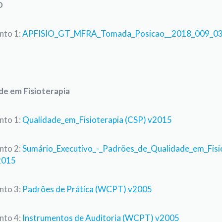
O
to 1:
APFISIO_GT_MFRA_Tomada_Posicao__2018_009_03
de em Fisioterapia
to 1:
Qualidade_em_Fisioterapia (CSP) v2015
to 2:
Sumário_Executivo_-_Padrões_de_Qualidade_em_Fisi
2015
to 3:
Padrões de Prática (WCPT) v2005
to 4:
Instrumentos de Auditoria (WCPT) v2005