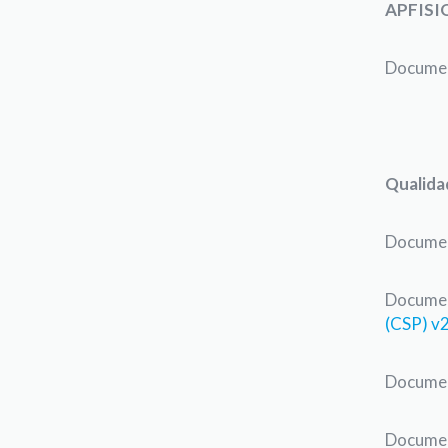
APFISI
Documen
Qualida
Documen
Documen
(CSP) v
Documen
Documen