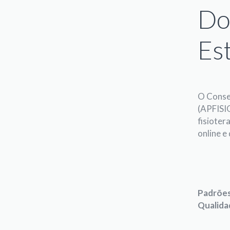
Do
Es
O Consel
(APFISIO
fisiote
online e
Padrões 
Qualida