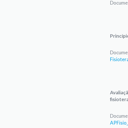
Documen
Princípi
Documen
Fisioter
Avaliaçã
fisiote
Documen
APFisio