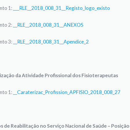
to 1:
___RLE__2018_008_31__Registo_logo_existo
to 2:
__RLE__2018_008_31__ANEXOS
to 3:
__RLE__2018_008_31__Apendice_2
ização da Atividade Profissional dos Fisioterapeutas
to 1:
__Caraterizac_Profission_APFISIO_2018_008_27
s de Reabilitação no Serviço Nacional de Saúde – Posição