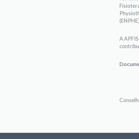
Fisioter
Physioth
(ENPHE),
A APFIS
contribu
Docume
Conselh