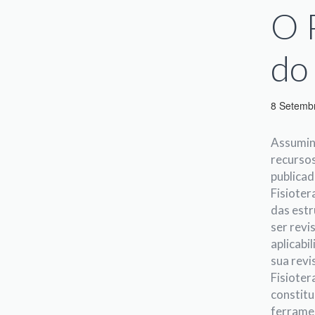
O 
do
8 Setemb
Assumind
recursos
publicad
Fisioter
das estr
ser revi
aplicabi
sua revi
Fisioter
constitu
ferramen