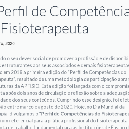
Perfil de Competênci
 Fisioterapeuta
ro, 2020
o o seu dever social de promover a profissão e de disponibil
 estruturantes aos seus associados e demais fisioterapeutas
o em 2018 a primeira edição do “Perfil de Competências do
apeuta”, resultado de uma metodologia de participação abr
uturas da APFISIO. Esta edição foi lançada com o compromi
sta após dois anos de circulação e reflexão sobre a adequaçã
lidade dos seus conteúdos. Cumprindo esse desígnio, foi efe
são entre março e agosto de 2020. Hoje, no Dia Mundial da
apia, divulgamos o
“Perfil de Competências do Fisioterape
i um referencial para a prática profissional do fisioterapeuta
ta de trabalho fundamental para as Instituições de Ensino d