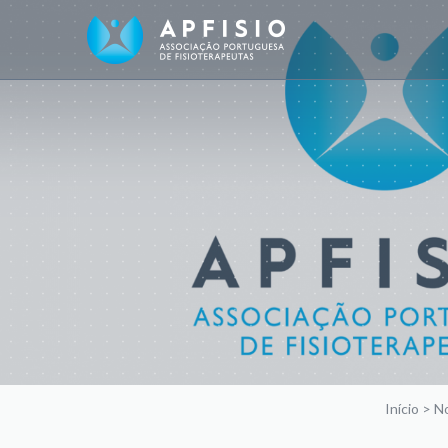
Início
>
No