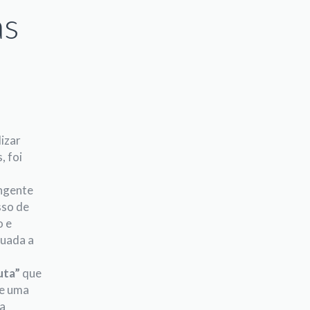
as
izar
, foi
angente
sso de
o e
tuada a
uta”
que
 e uma
a