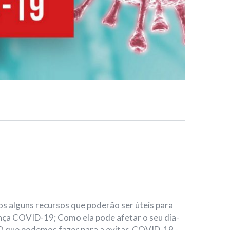
os alguns recursos que poderão ser úteis para
nça COVID-19; Como ela pode afetar o seu dia-
 O que podemos fazer para a evitar. COVID-19 -