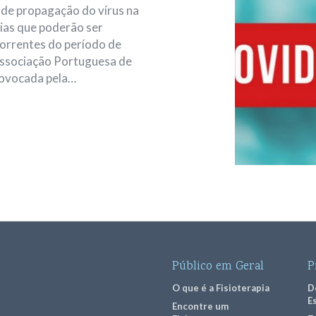
e de propagação do vírus na
ias que poderão ser
correntes do período de
Associação Portuguesa de
rovocada pela…
Público em Geral
P
O que é a Fisioterapia
D
E
Encontre um