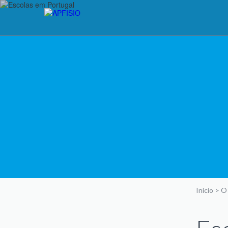
Início
>
O 