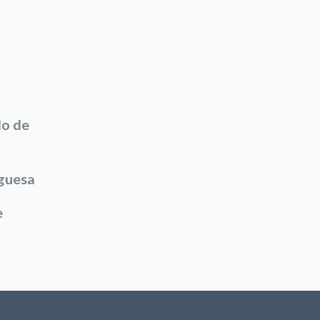
do de
uguesa
e